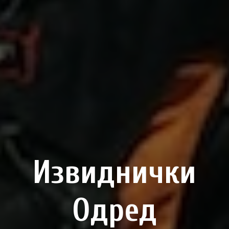
Извиднички
Одред