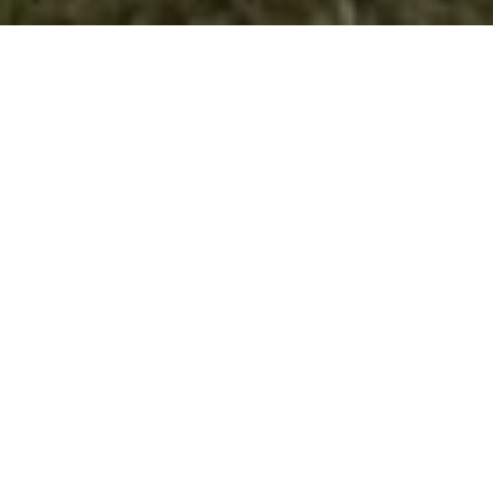
Зелената Коалиција во 300 минути
гол шоу
„300 минути гол
шоу”. Под ова
мото денес
10.12.2011 год.
(сабота) во
спортската сала
„Гемиџии” се
одигра
хуманитарниот