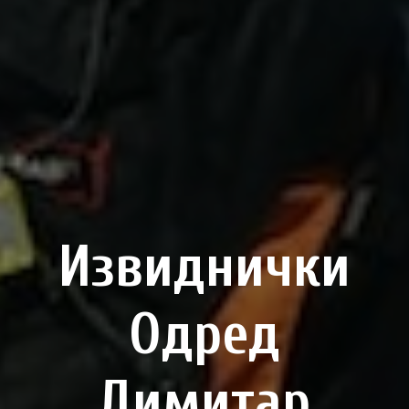
Извиднички
Одред
Димитар