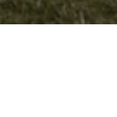
Елаборат за XXXVIII Средби на
извидници 2024