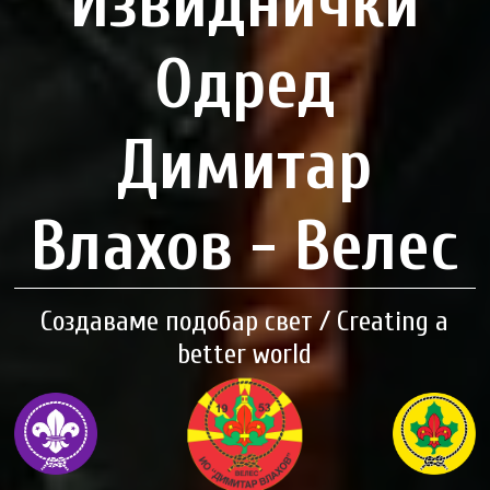
Извиднички
Одред
Димитар
Влахов - Велес
Создаваме подобар свет / Creating a
better world