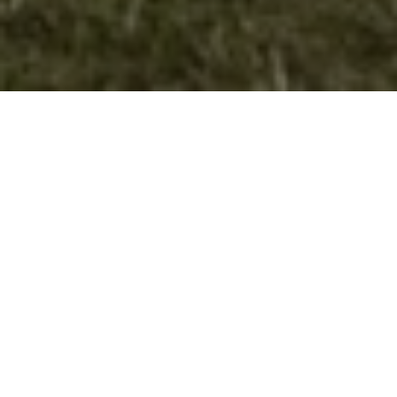
Втори сениорски (брѓански) средби
на извидниците од Западен Балкан