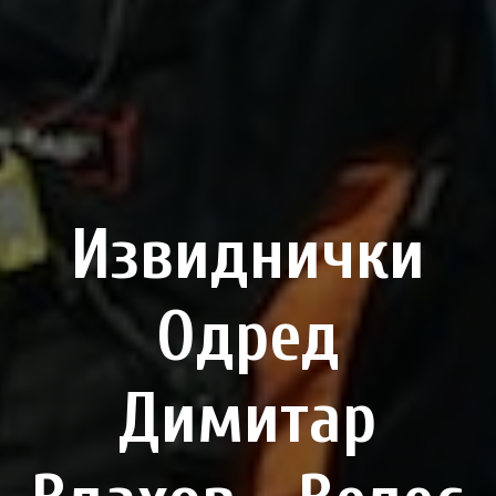
Извиднички
Одред
Димитар