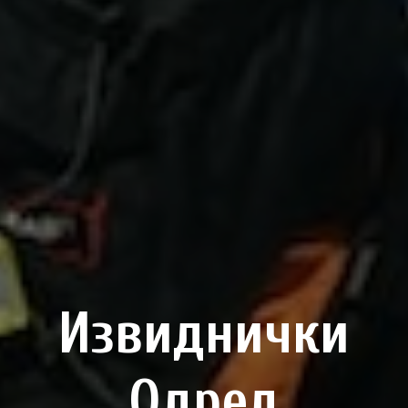
Извиднички
Одред