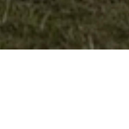
Велешките извидници волонтираа на
ФМ Талент 2013
На 21.09.2013
год. (среда)
во