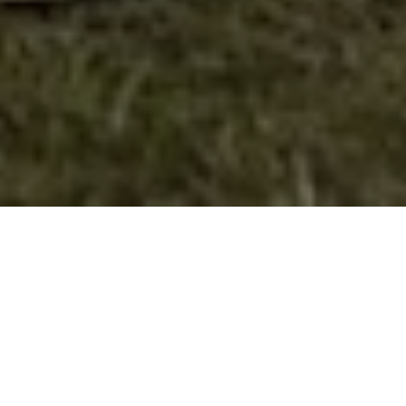
Велешките извидници повторно
учествуваа на Вардарската регата
Стоти