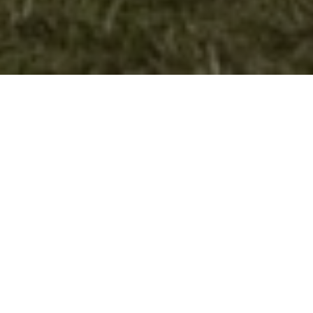
Велешките извидници учесници на
Националната смотра на Бугарија
Извидничкиот одред
“Димитар Влахов“ од
Велес остваувајќи ја
својата програма за работа
за 2014 година, зема
учество на Националниот