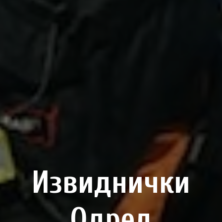
Извиднички
Одред