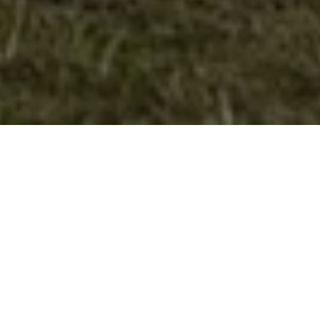
Учество на свечена академија по
повод 23 октомври
Делегација на
извидничкиот
одред “Димитар