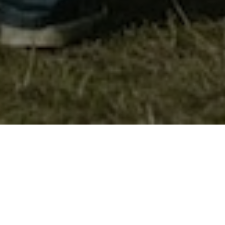
Среќно пловење !!!