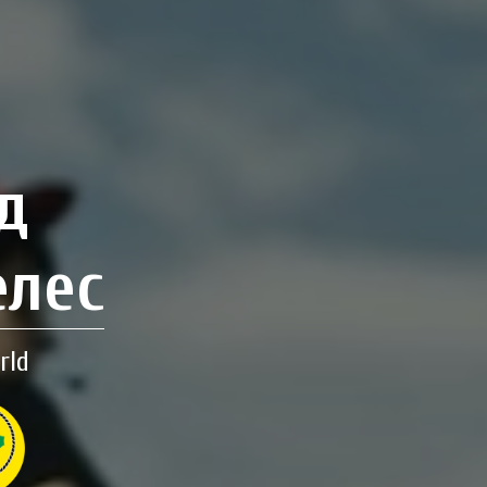
д
елес
rld