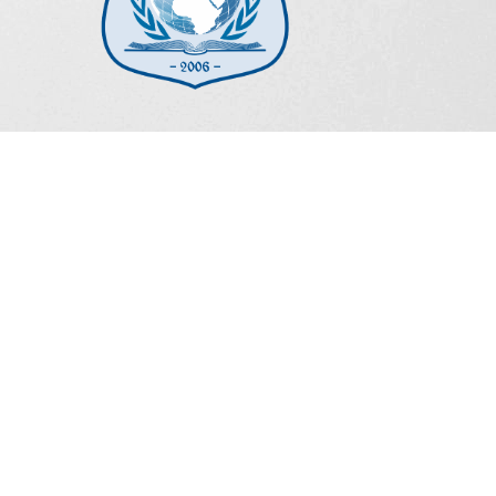
ПРОЕКТИ
Изработката на упатствата беше поддржана во рамки
на програмата „Комисијата за антидискриминација ја
извршува својата превентивна и заштитна улога“,
имплементирана од МЦМС, а финансирана од
Европската Унија.