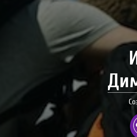
Дим
Со