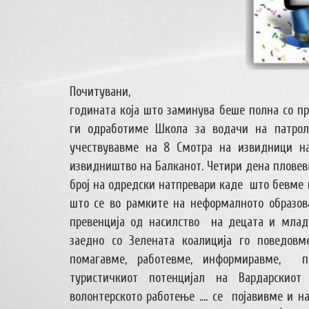
Почитувани,
годината која што заминува беше полна со пр
ги одработиме Школа за водачи на патрол
учествувавме на 8 Смотра на извидници н
извидништво на Балканот. Четири дена пловев
број на одредски натпревари каде што бевме
што се во рамките на неформалното образов
превенција од насилство на децата и млад
заедно со Зелената коалиција го поведовм
помагавме, работевме, информиравме, п
туристичкиот потенцијал на Вардарскио
волонтерското работење …. се појавивме и н