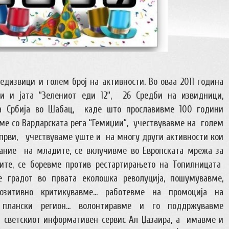
едизвици и голем број на активности. Во оваа 2011 година
и и јата “Зелениот еди 12“, 26 Средби на извидници,
а Србија во Шабац, каде што прославивме 100 години
ме со Вардарската рега “Гемиџии“, учествувавме на голем
 први, учествуваме уште и на многу други активности кои
ание на младите, се вклучивме во Европската мрежа за
ите, се боревме против рестартирањето на Топилницата
е градот во првата еколошка револуција, пошумувавме,
озитивно критикувавме… работевме на промоција на
т плански регион… волонтиравме и го поддржувавме
а светскиот информативен сервис Ал Џазаира, а имавме и