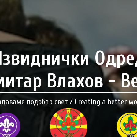
Извиднички Одре
итар Влахов - В
здаваме подобар свет / Creating a better wo