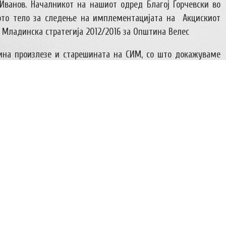
 Иванов. Началникот на нашиот одред Благој Ѓорчевски во
ното тело за следење на имплементацијата на Акцискиот
 Младинска стратегија 2012/2016 за Општина Велес
ина произлезе и старешината на СИМ, со што докажуваме
обучуваат раководни кадри. Во годината која што доага
то на извиднички одред “Димитар Влахов“… почнуваме со
иштво во Велес“ … ја подготвуваме официјалната химна на
неме на определбата за воспитување и образование на
ашата одредска програма и младинската програма на СИМ
на младите луѓе низ систем на вредности засновани врз
е во изградба на подобар свет, каде што луѓето се
нструктивна улога во општеството. Ке продолжиме со
ват современо, атрактивно и самоодржливо кое ќе ги
чни и динамични работни активности.