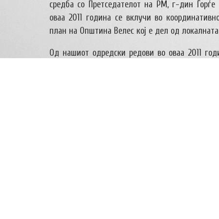
средба со Претседателот на РМ, г-дин Ѓорѓе
оваа 2011 година се вклучи во координатив
план на Општина Велес кој е дел од локалната
Од нашиот одредски редови во оваа 2011 год
дека секогаш во нашите одредски редови се 
влегуваме во шестата деценија од постоење
подготовките за прослава “60 години извидн
одред… одредското радио.
А во новата 2012 година повторно ќе оста
младите од Велес преку реализирањето на н
се со цел да придонесеме во образованието 
Извидничкиот Завет и Закони, да помогн
самоисполнети како индивидуи и имаат ко
активности кои што извидништвото го пра
обединува млади луѓе преку неговите привле