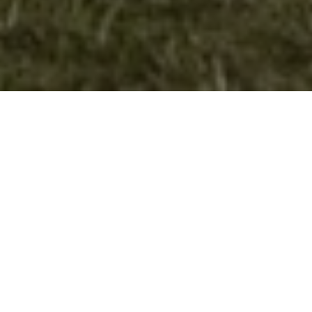
Средба на младите од Чашка
Согласно
проектот
„Гласот на
младите,
граѓански
ангажман и