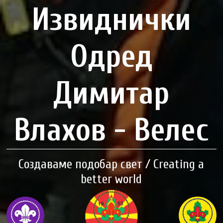
Извиднички
Одред
Димитар
Влахов - Велес
Создаваме подобар свет / Creating a
better world