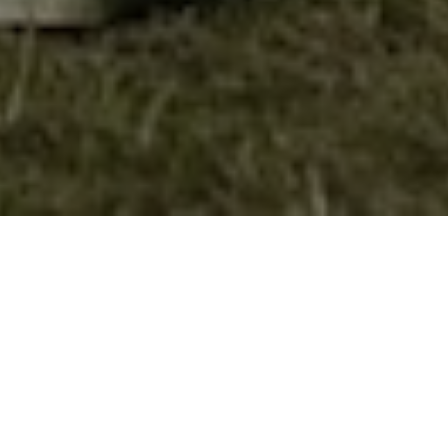
Проглас против Топилница