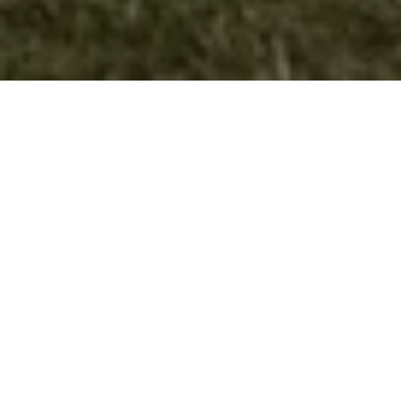
Презентација на Бусола М-53