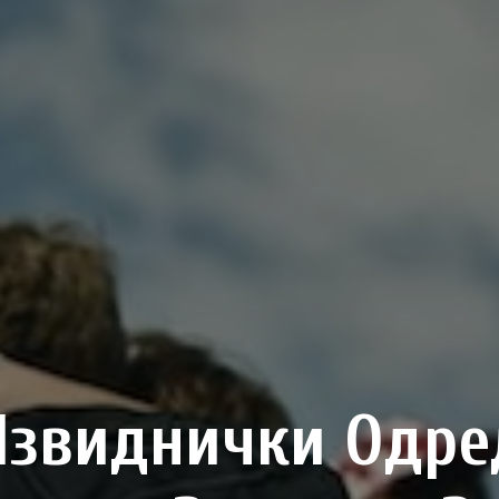
Извиднички Одре