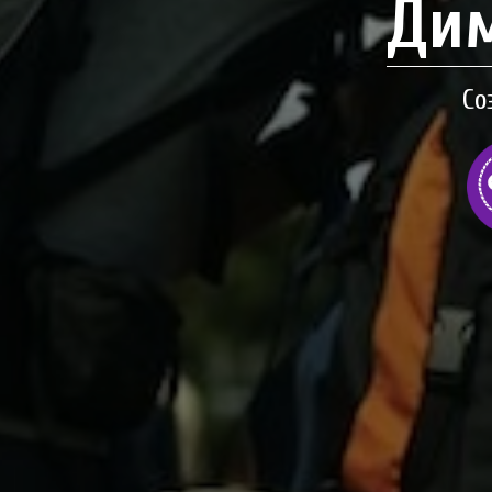
Дим
Со