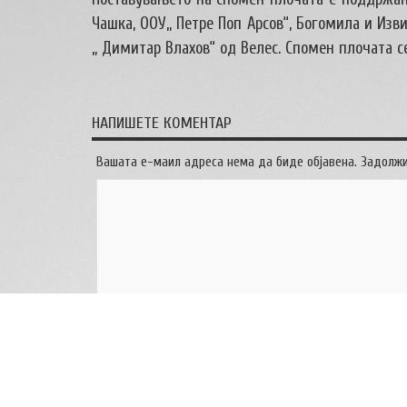
Чашка, ООУ„ Петре Поп Арсов“, Богомила и Из
„ Димитар Влахов“ од Велес. Спомен плочата с
НАПИШЕТЕ КОМЕНТАР
Вашата е-маил адреса нема да биде објавена. Задолж
Име
*
Е-маил адреса
*