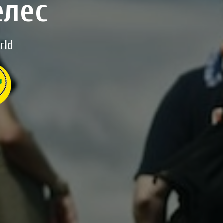
елес
rld