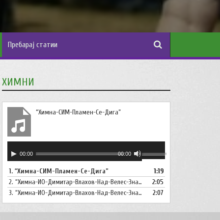
ХИМНИ
“Химна-СИМ-Пламен-Се-Дига”
Аудио
Користете
00:00
00:00
плејер
ги
1.
“Химна-СИМ-Пламен-Се-Дига”
1:19
копшињата
2.
“Химна-ИО-Димитар-Влахов-Над-Велес-Знаме-Се-Вее”
Горна
2:05
стрела/
3.
“Химна-ИО-Димитар-Влахов-Над-Велес-Знаме-Се-Вее-Инструментал”
2:07
Долна
стрелка,