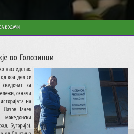
ЗА ВОДАЧИ
је во Голозинци
о наследство.
 од кои дел се
 сведочат за
бележи, означи
историјата на
н Лазов Јанев
, македонски
ад, Бугарија).
но од Општина