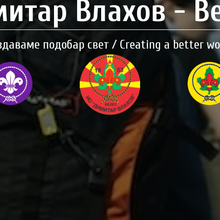
итар Влахов - В
здаваме подобар свет / Creating a better wo