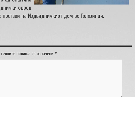
виднички одред
е постави на Издвидничкиот дом во Голозинци.
ителните полиња се означени
*