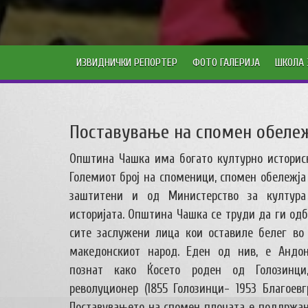
ИЗВИДНИЧКИ РЕПОРТЕР
ФОТО ГАЛЕРИЈА
ШКОЛА 
Поставување на спомен обележ
Општина Чашка има богато културно историск
Големиот број на споменици, спомен обележја
заштитени и од Министерство за култура
историјата. Општина Чашка се труди да ги од
сите заслужени лица кои оставиле белег во 
македонскиот народ. Еден од нив, е Андо
познат како Ќосето роден од Голозинци
револуционер (1855 Голозинци- 1953 Благоевгр
Поставувањето на спомен плочата е поддржа