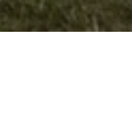
Посета на преставник на Европскиот
комитет