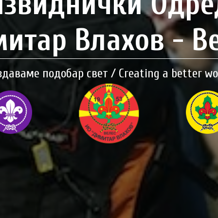
Извиднички Одре
итар Влахов - В
здаваме подобар свет / Creating a better wo