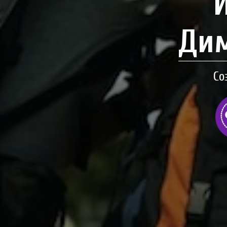
Дим
Со