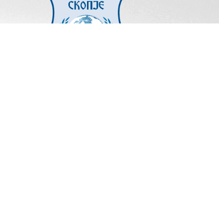
ПРОЕКТИ
Изработката на упатствата беше поддржана во рамки
на програмата „Комисијата за антидискриминација ја
извршува својата превентивна и заштитна улога“,
имплементирана од МЦМС, а финансирана од
Европската Унија.