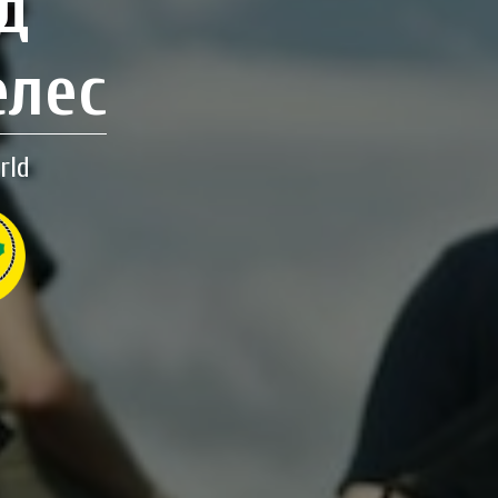
д
елес
rld