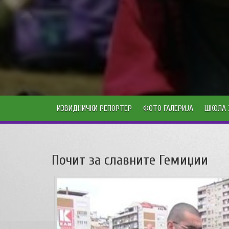
ИЗВИДНИЧКИ РЕПОРТЕР
ФОТО ГАЛЕРИЈА
ШКОЛА 
Почит за славните Гемиџии