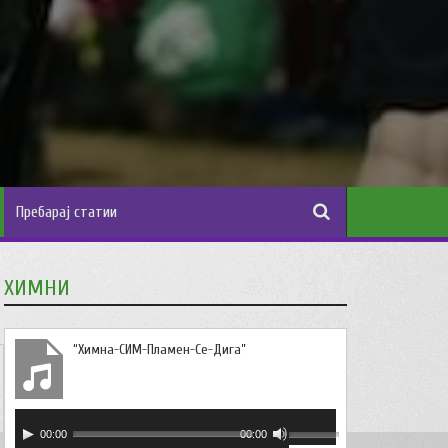
ХИМНИ
“Химна-СИМ-Пламен-Се-Дига”
Аудио
Користете
00:00
00:00
плејер