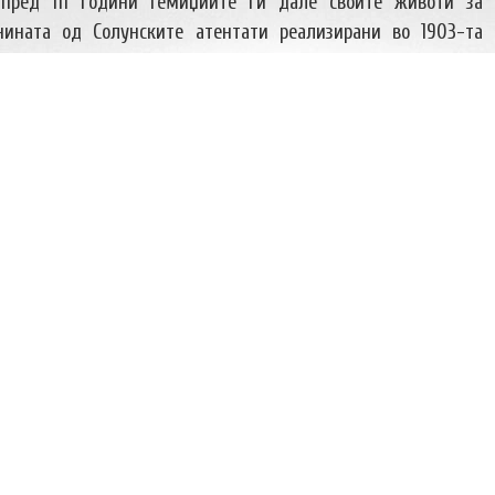
 пред 111 години Гемиџиите ги дале своите животи за
нината од Солунските атентати реализирани во 1903-та
е и херојскиот подвиг да се жртвуваат за слободата на
Македонци. Нивната порака „Се арчиме за Македонија“ и
ѓанин не загина,а оштетени беа Отоманската банка, брод,
и водоводната инсталација како и обид за атентат над
вропа за македонското прашање. Гемиџиите со своето дело
оаѓаат по нив за да ја продолжат борбата против многу
енуваа по пропаста на Отоманската империја. Борбата на
нив резултираше со создавање на денешна Република
од херојскиот подвиг на групата млади Анархисти, сите
нивните сограѓани ја одбележаа пред споменикот подигнат
еток) на култното место Мало мовче во велес делегации на
, граѓански здруженија положија свежо цвеќе. Потоа беше
лан Арсов во селото Ораовец. Во рамките на оваа прослава
ахов“ – Велес, ја сочинуваа Благој Ѓорчевски, Јане Јанков