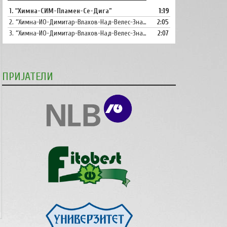
ги
1.
“Химна-СИМ-Пламен-Се-Дига”
1:19
копшињата
2.
“Химна-ИО-Димитар-Влахов-Над-Велес-Знаме-Се-Вее”
Горна
2:05
стрела/
3.
“Химна-ИО-Димитар-Влахов-Над-Велес-Знаме-Се-Вее-Инструментал”
2:07
Долна
стрелка,
за
ПРИЈАТЕЛИ
зголемување
или
намалување
на
звукот.