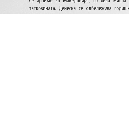
Се арчиме за Македонија“, со оваа мисла
татковината. Денеска се одбележува годиш
година. Со делата што ги оставија зад себ
Македонија, Гемиџиите, се пример за сите 
атентатите во Солун, во кои никој друг гра
летниот театар, два хотели, гасоводната 
солунскиот валија го свртеа вниманието на Е
оставија голем аманет на генерациите кои д
бројните поробувачи на Македонија кои се м
Гемиџиите и генерациите кои доаѓаа по 
Македонија Сто и единаесеттата годишнина 
Македонци и најголем дел од нив велешани, 
во нивна чест во Велес. На 25.4.2014 год, (п
општината, на политички партии, институции
посетен и гробот на најмладиот Гемиџија, Ми
делегација на извидничкиот одред “Димитар Вл
и Бојан Миклош.