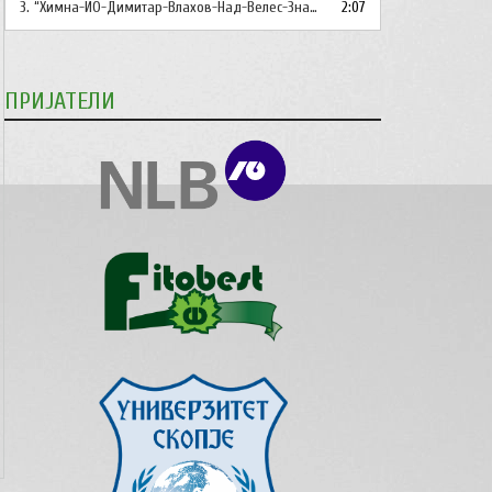
стрела/
3.
“Химна-ИО-Димитар-Влахов-Над-Велес-Знаме-Се-Вее-Инструментал”
2:07
Долна
стрелка,
за
ПРИЈАТЕЛИ
зголемување
или
намалување
на
звукот.