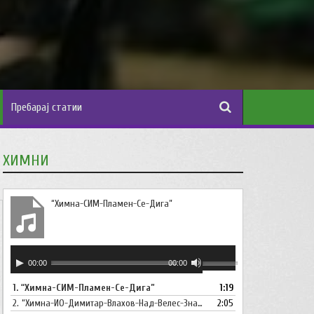
ХИМНИ
“Химна-СИМ-Пламен-Се-Дига”
Аудио
Користете
00:00
00:00
плејер
ги
1.
“Химна-СИМ-Пламен-Се-Дига”
1:19
копшињата
2.
“Химна-ИО-Димитар-Влахов-Над-Велес-Знаме-Се-Вее”
Горна
2:05