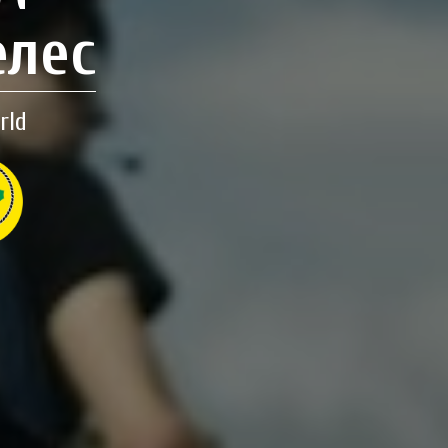
елес
rld