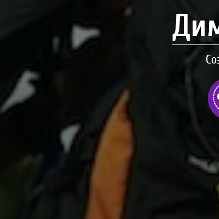
Дим
Со