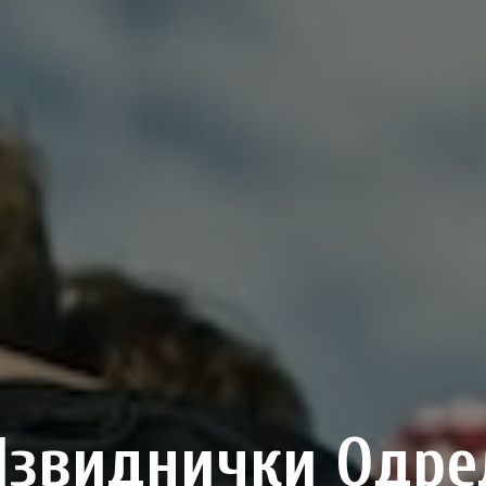
Извиднички Одре