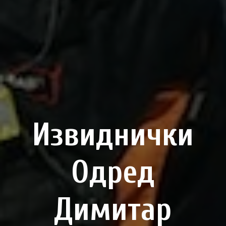
Извиднички
Одред
Димитар