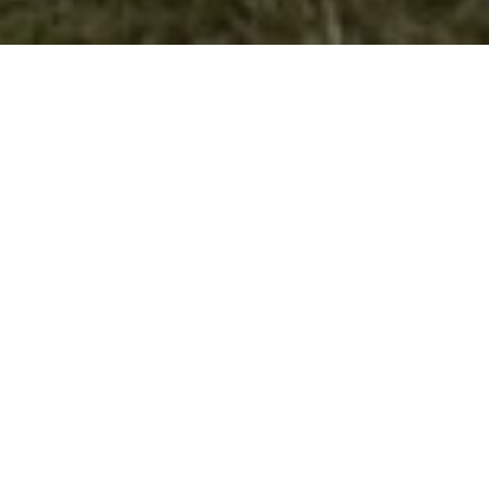
Младински приоритети во Велес
Во Фондацијата
за локален
развој и
демократија
“Фокус“ на
31.10.2012 год.
(среда) се
одржа
работилница за