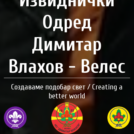
Извиднички
Одред
Димитар
Влахов - Велес
Создаваме подобар свет / Creating a
better world