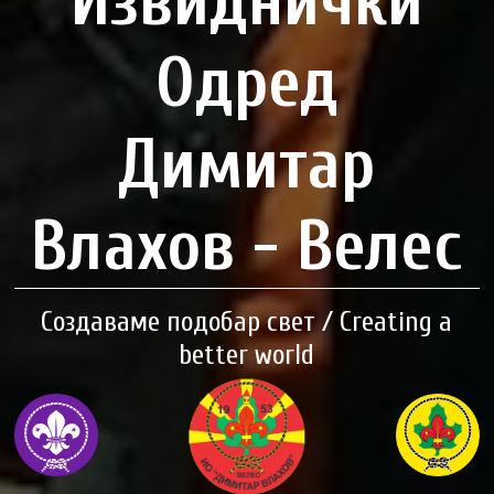
Извиднички
Одред
Димитар
Влахов - Велес
Создаваме подобар свет / Creating a
better world