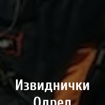
Извиднички
Одред