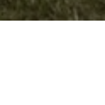
Извидниците од Велес креатори на
пешачки и велосипедски
планинарски патеки
Согласно основната дејност и програмата на АППТРМ
– Агенцијата за Промоција и Подршка на Туризмот
на Македонија зацртана е реализација на проект за