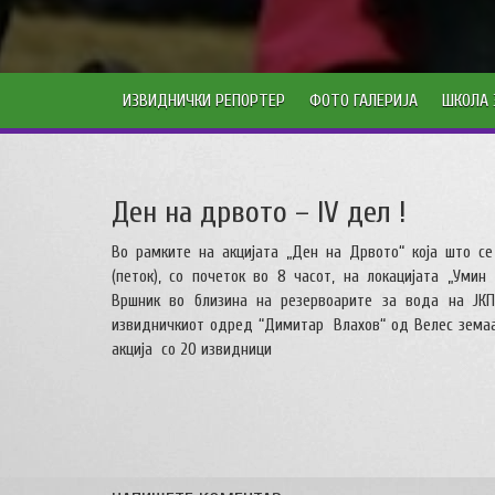
ИЗВИДНИЧКИ РЕПОРТЕР
ФОТО ГАЛЕРИЈА
ШКОЛА 
Ден на дрвото – IV дел !
Во рамките на акцијата „Ден на Дрвото“ која што се 
(петок), со почеток во 8 часот, на локацијата „Уми
Вршник во близина на резервоарите за вода на ЈКП
извидничкиот одред “Димитар Влахов“ од Велес земаа
акција со 20 извидници