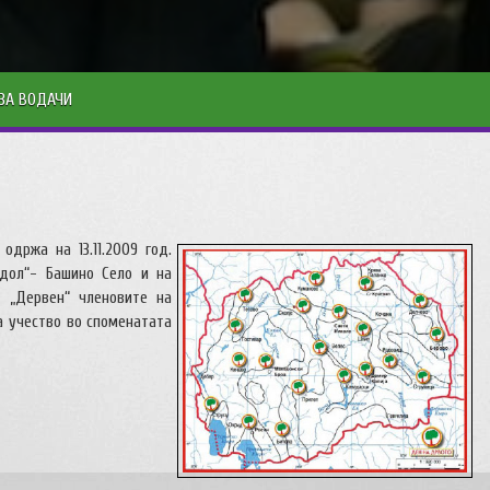
ЗА ВОДАЧИ
одржа на 13.11.2009 год.
н дол“- Башино Село и на
 „Дервен“ членовите на
 учество во споменатата