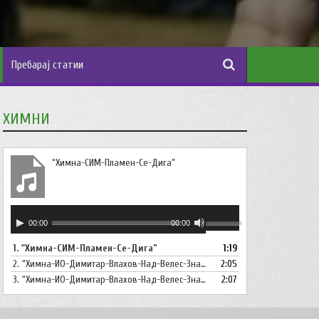
ХИМНИ
“Химна-СИМ-Пламен-Се-Дига”
Аудио
Користете
00:00
00:00
плејер
ги
1.
“Химна-СИМ-Пламен-Се-Дига”
1:19
копшињата
2.
“Химна-ИО-Димитар-Влахов-Над-Велес-Знаме-Се-Вее”
Горна
2:05
стрела/
3.
“Химна-ИО-Димитар-Влахов-Над-Велес-Знаме-Се-Вее-Инструментал”
2:07
Долна
стрелка,