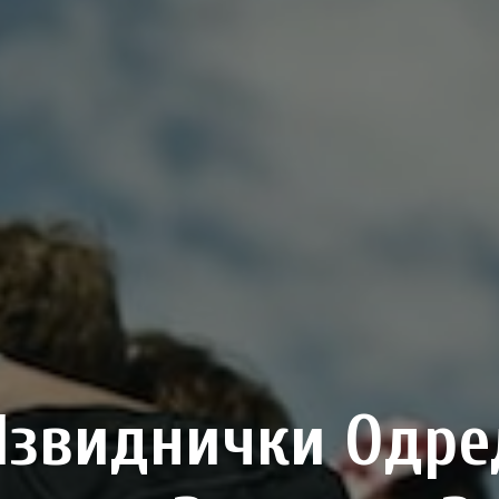
Извиднички Одре