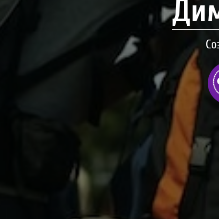
Дим
Со