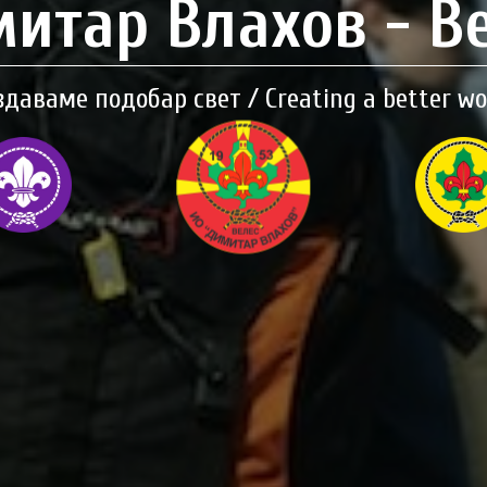
итар Влахов - В
здаваме подобар свет / Creating a better wo