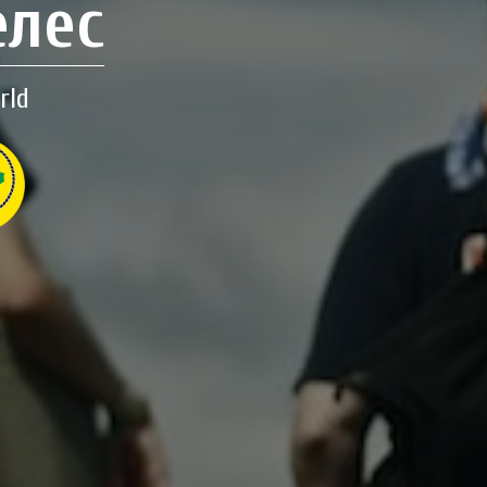
елес
rld