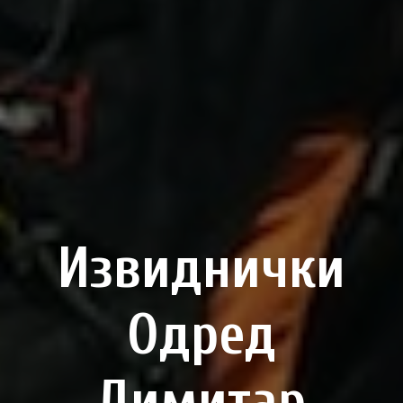
Извиднички
Одред
Димитар