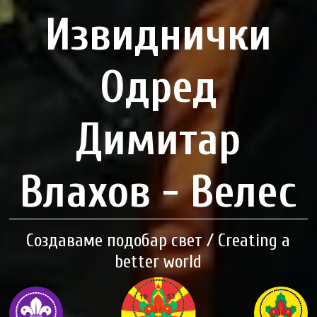
Извиднички
Одред
Димитар
Влахов - Велес
Создаваме подобар свет / Creating a
better world