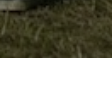
IN MEMORIAM: Боривоје Ѓоргиевски –
Боре Цимерот (1949 – 2017)