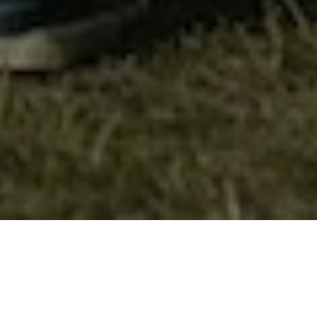
Eднодневен излет на петто