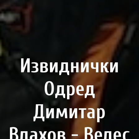
Извиднички
Одред
Димитар
Влахов - Велес