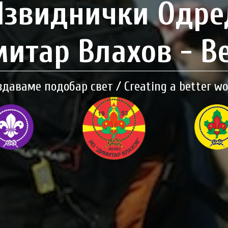
Извиднички Одре
итар Влахов - В
здаваме подобар свет / Creating a better wo