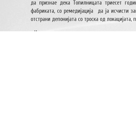
да признае дека Топилницата триесет годи
фабриката, со ремедијација да ја исчисти з
отстрани депонијата со троска од локацијата, 
„ Ние сакаме да го докажеме она што ни се 
повтори и грешката од Велес да не се пов
докажеме вистината и дека правдата ќе побе
овој град. Се надеваме дека идат поубави ден
пред се во заштитата и здравјето на велешани,
Постапката на докажување на правдата пред
трошоци за општината. Градоначалникот Пет
неизбежно во водењето на постапката. Наредн
на Велес од Топилницата.