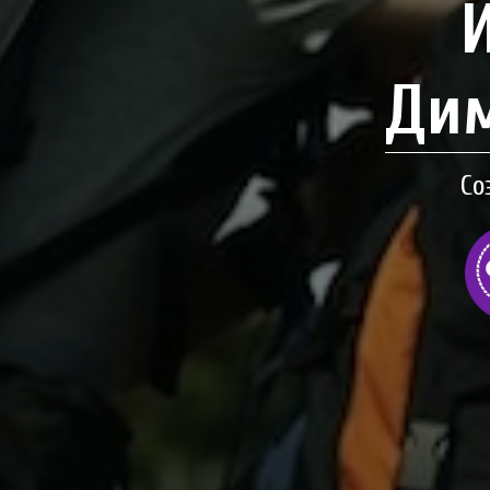
Дим
Со