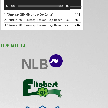
Аудио
Користете
00:00
00:00
плејер
ги
1.
“Химна-СИМ-Пламен-Се-Дига”
1:19
копшињата
2.
“Химна-ИО-Димитар-Влахов-Над-Велес-Знаме-Се-Вее”
Горна
2:05
стрела/
3.
“Химна-ИО-Димитар-Влахов-Над-Велес-Знаме-Се-Вее-Инструментал”
2:07
Долна
стрелка,
за
ПРИЈАТЕЛИ
зголемување
или
намалување
на
звукот.