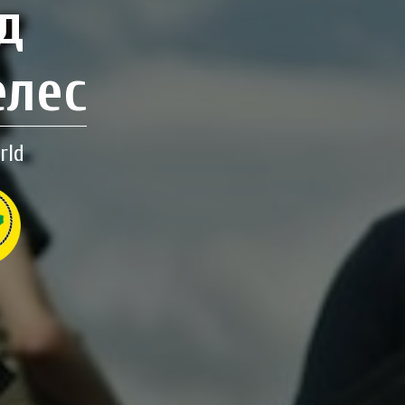
д
елес
rld