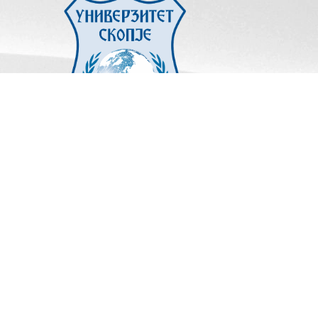
ПРОЕКТИ
Изработката на упатствата беше поддржана во рамки
на програмата „Комисијата за антидискриминација ја
извршува својата превентивна и заштитна улога“,
имплементирана од МЦМС, а финансирана од