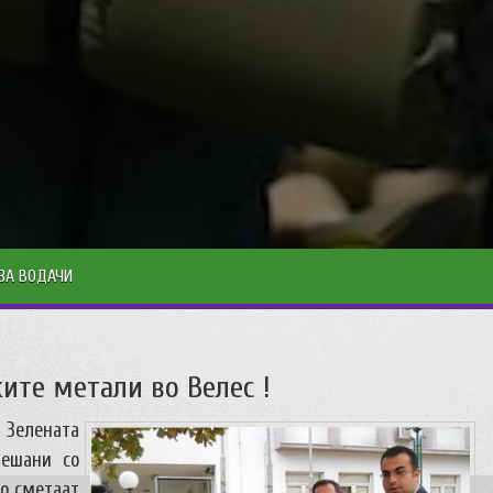
ЗА ВОДАЧИ
ите метали во Велес !
Зелената
лешани со
то сметаат