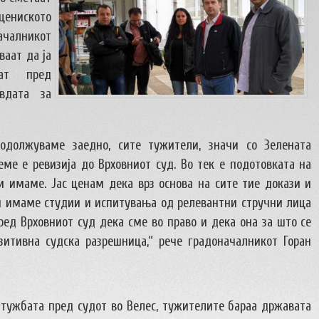
ениското
ачалникот
ваат да ја
ат пред
вдата за
родолжуваме заедно, сите тужители, значи со Зелената
еме е ревизија до Врховниот суд. Во тек е подотовката на
и имаме. Јас ценам дека врз основа на сите тие докази и
чи имаме студии и испитувања од релевантни стручни лица
ред Врховниот суд дека сме во право и дека она за што се
итивна судска разрешница,“ рече градоначалникот Горан
 тужбата пред судот во Велес, тужителите бараа државата