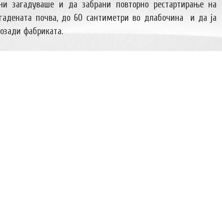
ни загадуваше и да забрани повторно рестартирање на
агадената почва, до 60 сантиметри во длабочина и да ја
позади фабриката.
случуваше цели триесет години, да спречиме тоа да ни се
тори на друго место во Македонија. Врувам дека ќе ја
ди. Со тоа ќе заврши една темна страна од историјата на
ови во кои ќе почне процесот на вложување во екологија и
“ рече д-р Ненад Коциќ од Зелената коалиција на Велес.
 македонските судови ќе продолжи а тоа ќе донесе нови
ров рече дека нема да има проблеми со плаќањето кое е
ава недела ќе биде одржана и седница на Одборот за спас