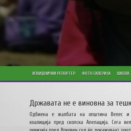
ИЗВИДНИЧКИ РЕПОРТЕР
ФОТО ГАЛЕРИЈА
ШКОЛА 
Државата не е виновна за тешк
Одбиена е жалбата на општина Велес и 
коалиција пред скопска Апелација. Сега ве
ревизија пред Врховен суд ќе докажуваат зош