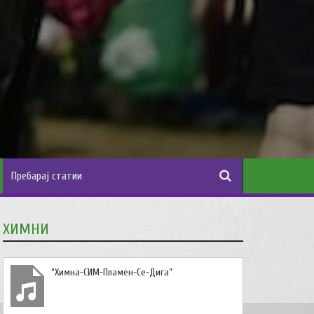
ХИМНИ
“Химна-СИМ-Пламен-Се-Дига”