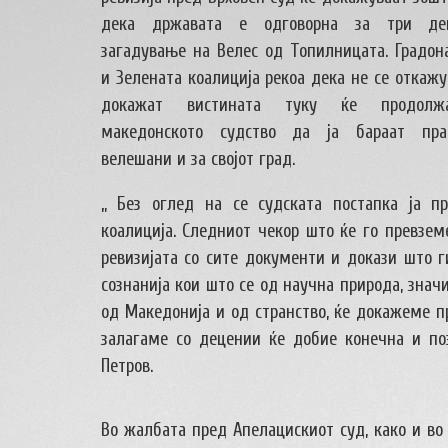
дека државата е одговорна за три дец
загадување на Велес од Топилницата. Градон
и Зелената коалиција рекоа дека не се откажу
докажат вистината туку ќе продолж
македонското судство да ја бараат пра
велешани и за својот град.
„ Без оглед на се судската постапка ја п
коалиција. Следниот чекор што ќе го превзем
ревизијата со сите документи и докази што г
сознанија кои што се од научна природа, зна
од Македонија и од странство, ќе докажеме п
залагаме со децении ќе добие конечна и поз
Петров.
Во жалбата пред Апелацискиот суд, како и во