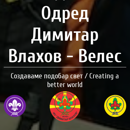
Одред
Димитар
Влахов - Велес
Создаваме подобар свет / Creating a
better world