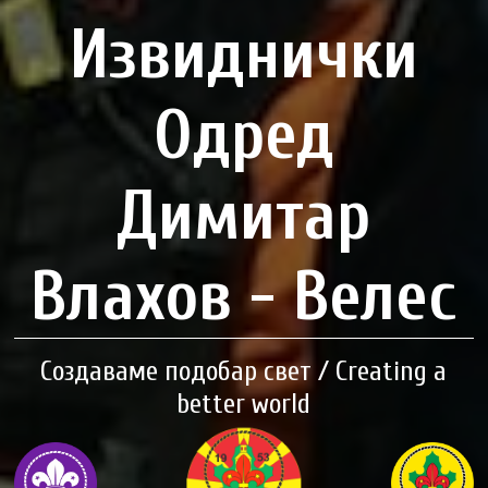
Извиднички
Одред
Димитар
Влахов - Велес
Создаваме подобар свет / Creating a
better world