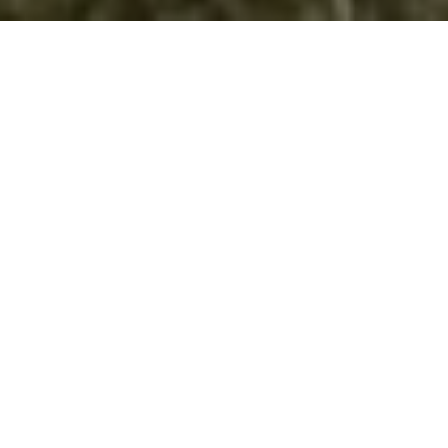
АГОРА – Идентификација на
потребите на младите
На 9 февруари
(сабота) во 11.00
часот, во
просториите на
Домот на НВО
во Велес
(Фондација
Фокус), а во
организација на