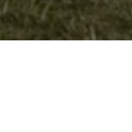
72 години – Извиднички одред
“Димитар Влахов“
Во далечната 1948 година со Законот за предвојничка
обука во рамките на Гимназијата “Кочо Рацин” во Велес
започнуваат да се формираат првите одделенија кои
што работат активности слични на нашите,
извидничките. Тие одделенија се до 1952 година работат