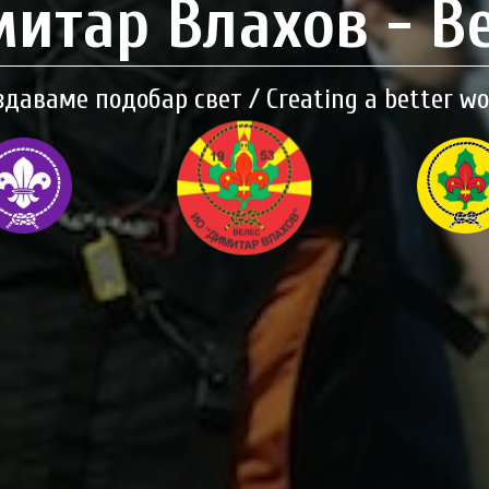
итар Влахов - В
здаваме подобар свет / Creating a better wo