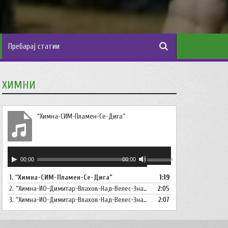
ХИМНИ
“Химна-СИМ-Пламен-Се-Дига”
Аудио
Користете
00:00
00:00
плејер
ги
1.
“Химна-СИМ-Пламен-Се-Дига”
1:19
копшињата
2.
“Химна-ИО-Димитар-Влахов-Над-Велес-Знаме-Се-Вее”
Горна
2:05
стрела/
3.
“Химна-ИО-Димитар-Влахов-Над-Велес-Знаме-Се-Вее-Инструментал”
2:07
Долна
стрелка,