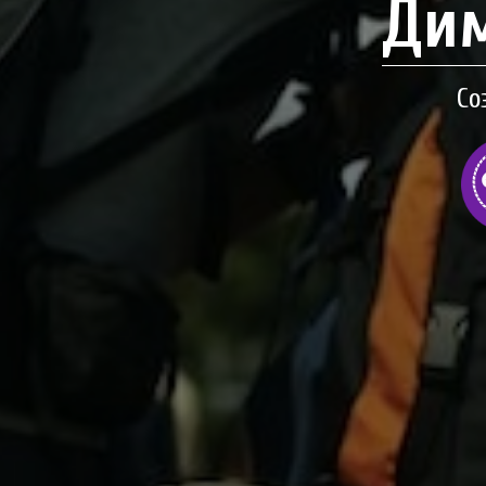
Дим
Со