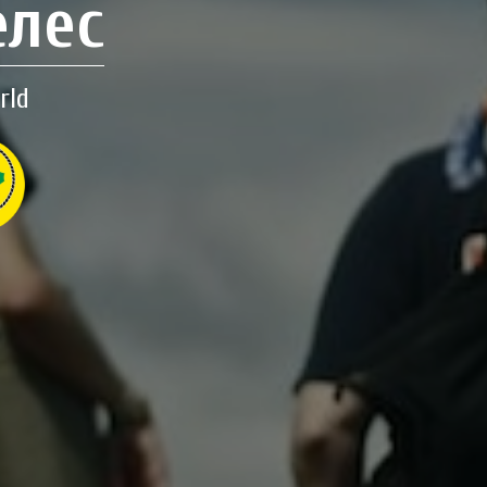
елес
rld