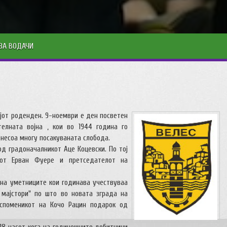
ЗА ВОДАЧИ
ојот роденден. 9-ноември е ден посветен
елната војна , кои во 1944 година го
онесоа многу посакуваната слобода.
д градоначалникот Аце Коцевски. По тој
от Ерван Фуере и претседателот на
 на уметниците кои годинава учествуваа
 мајстори" по што во новата зграда на
споменикот на Кочо Рацин подарок од