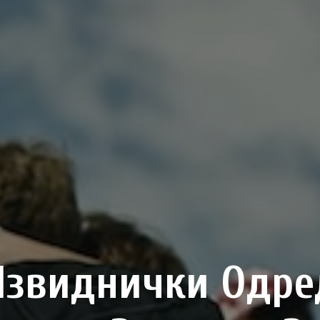
Извиднички Одре