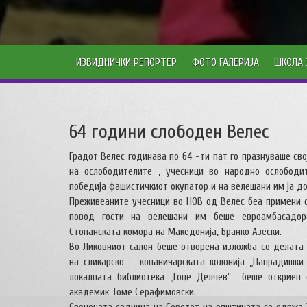
ИЗВИДНИЧКИ РЕПОРТЕР
ФОТО ГАЛЕРИЈА
ШКОЛА 
64 години слободен Велес
Градот Велес годинава по 64 -ти пат го празнуваше св
на ослободителите , учесници во народно ослободит
победија фашистичкиот окупатор и на велешани им ја д
Преживеаните учесници во НОВ од Велес беа примени о
повод гости на велешани им беше евроамбасадор
Стопанската комора на Македонија, Бранко Азески.
Во Ликовниот салон беше отворена изложба со делата
на сликарско – копаничарската колонија „Папрадишки
локалната библиотека „Гоце Делчев" беше откриен 
академик Томе Серафимовски.