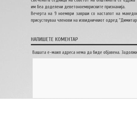
Свечената седница на Советот на општината се одржа 
им беа доделени деветоноемвриските признанија.
Вечерта на 9 ноември заврши со настапот на македон
присуствуваа членови на извидничкиот одред “Димитар
НАПИШЕТЕ КОМЕНТАР
Вашата е-маил адреса нема да биде објавена. Задолж
Име
*
Е-маил адреса
*