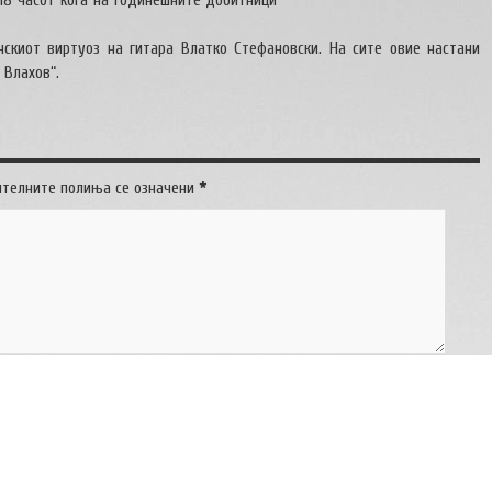
18 часот кога на годинешните добитници
скиот виртуоз на гитара Влатко Стефановски. На сите овие настани
 Влахов“.
ителните полиња се означени
*