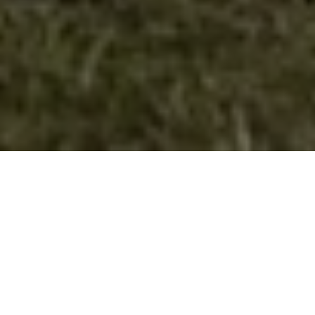
И по 55 години постоење ке се
залагаме за …..