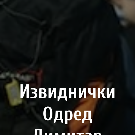
Извиднички
Одред