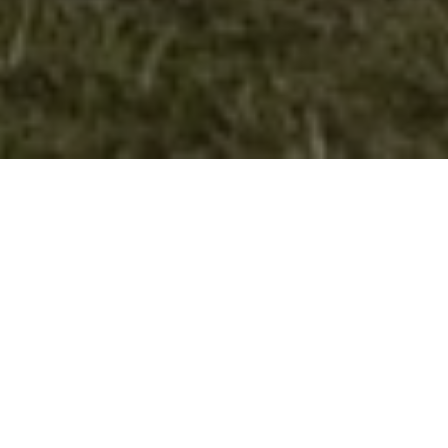
40 Меморијал “Марко Граорковски“