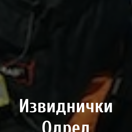
Извиднички
Одред