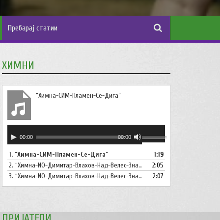
ХИМНИ
“Химна-СИМ-Пламен-Се-Дига”
Аудио
Користете
00:00
00:00
плејер
ги
1.
“Химна-СИМ-Пламен-Се-Дига”
1:19
копшињата
2.
“Химна-ИО-Димитар-Влахов-Над-Велес-Знаме-Се-Вее”
Горна
2:05
стрела/
3.
“Химна-ИО-Димитар-Влахов-Над-Велес-Знаме-Се-Вее-Инструментал”
2:07
Долна
стрелка,
за
ПРИЈАТЕЛИ
зголемување