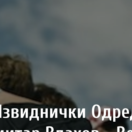
Извиднички Одре