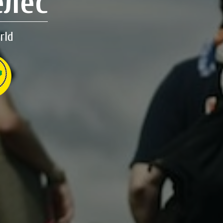
елес
rld