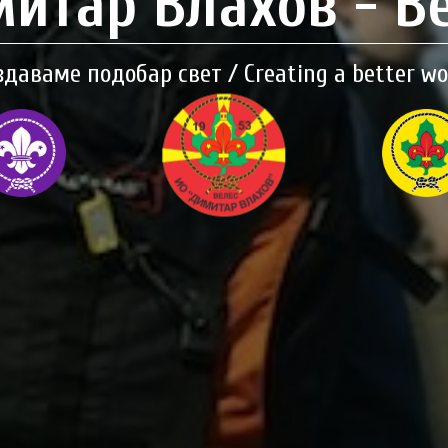
итар Влахов - В
здаваме подобар свет / Creating a better wo