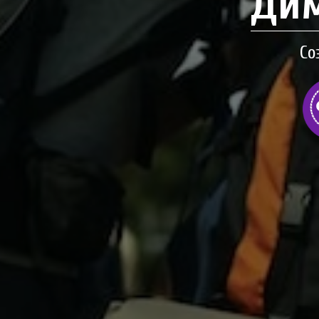
Дим
Со