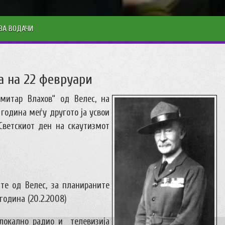
ЗА ВОДАЧИ
а на 22 февруари
митар Влахов“ од Велес, на
 година меѓу другото ја усвои
Светскиот ден на скаутизмот
те од Велес, за планираните
година (20.2.2008)
локално радио и
телевизија