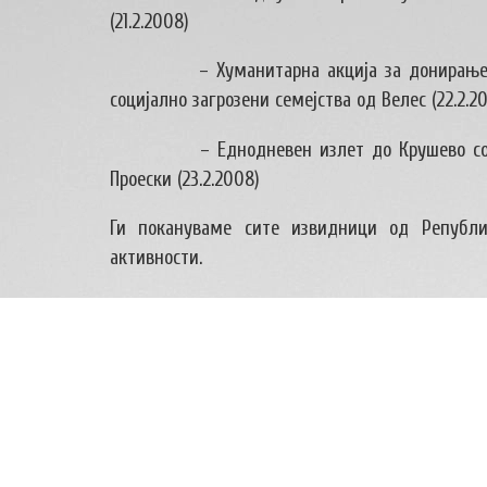
(21.2.2008)
– Хуманитарна акција за донирање
социјално загрозени семејства од Велес (22.2.2
– Еднодневен излет до Крушево с
Проески (23.2.2008)
Ги покануваме сите извидници од Републ
активности.
НАПИШЕТЕ КОМЕНТАР
Вашата е-маил адреса нема да биде објавена. Задолж