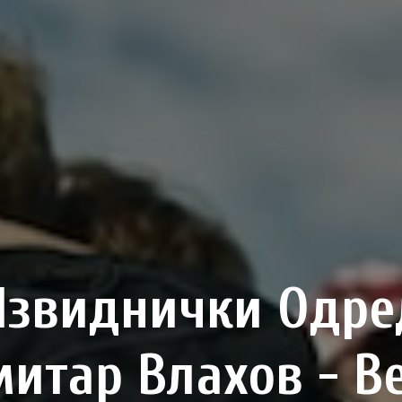
Извиднички Одре
итар Влахов - В