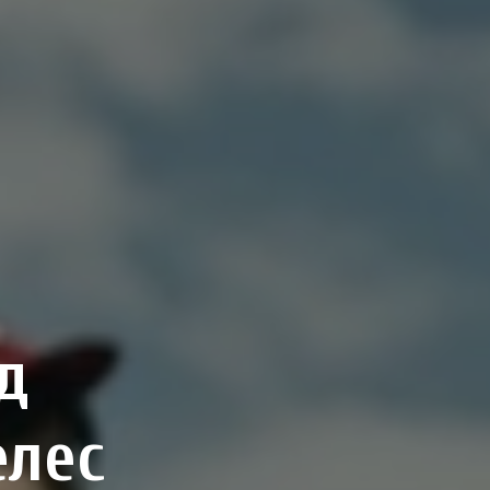
д
елес