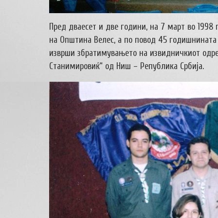
Пред дваесет и две години, на 7 март во 1998
на Општина Велес, а по повод 45 годишнината
изврши збратимувањето на извидничкиот одре
Станимировиќ“ од Ниш – Република Србија.