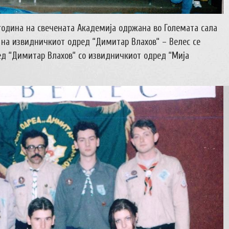
 година на свечената Академија одржана во Големата сала
 на извидничкиот одред “Димитар Влахов“ – Велес се
д “Димитар Влахов“ со извидничкиот одред “Мија