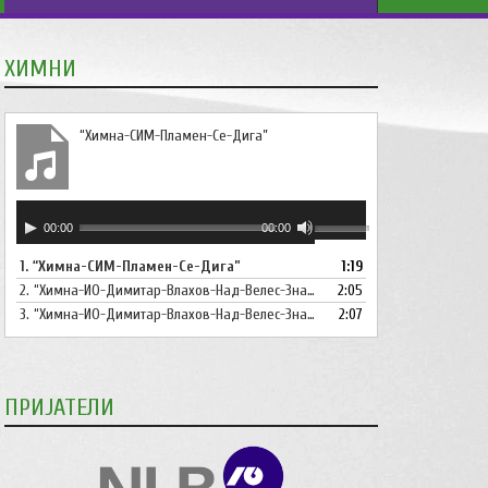
ХИМНИ
“Химна-СИМ-Пламен-Се-Дига”
Аудио
Користете
00:00
00:00
плејер
ги
1.
“Химна-СИМ-Пламен-Се-Дига”
1:19
копшињата
2.
“Химна-ИО-Димитар-Влахов-Над-Велес-Знаме-Се-Вее”
Горна
2:05
стрела/
3.
“Химна-ИО-Димитар-Влахов-Над-Велес-Знаме-Се-Вее-Инструментал”
2:07
Долна
стрелка,
за
ПРИЈАТЕЛИ
зголемување
или
намалување
на