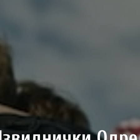
Извиднички Одре