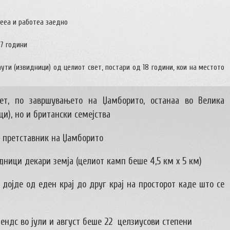
вееа и работеа заедно
17 години
аути (извидници) од целиот свет, постари од 18 години, кои на местото
вет, по завршувањето на Џамборито, останаа во Велика
и), но и британски семејства
ој претставник на Џамборито
дници декари земја (целиот камп беше 4,5 км х 5 км)
дојде од еден крај до друг крај на просторот каде што се
ендс во јули и август беше 22 целзиусови степени