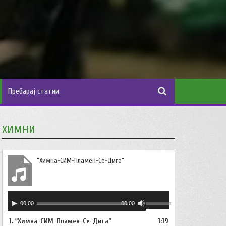
ХИМНИ
“Химна-СИМ-Пламен-Се-Дига”
Аудио
Користете
00:00
00:00
плејер
ги
1.
“Химна-СИМ-Пламен-Се-Дига”
1:19
копшињата