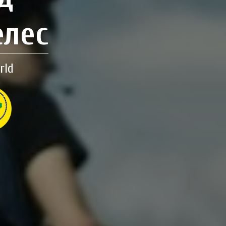
елес
rld