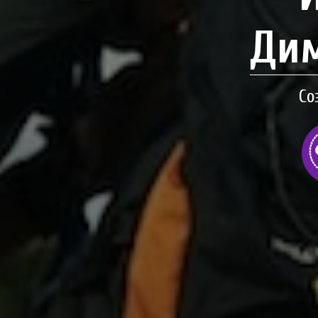
Дим
Со