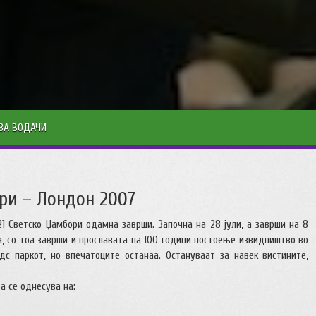
ЗА ВОДАЧИ
ори – Лондон 2007
21 Светско Џамбори одамна заврши. Започна на 28 јули, а заврши на 8
а, со тоа заврши и прославата на 100 години постоење извидништво во
дс паркот, но впечатоците останаа. Остануваат за навек вистините,
 а се однесува на: