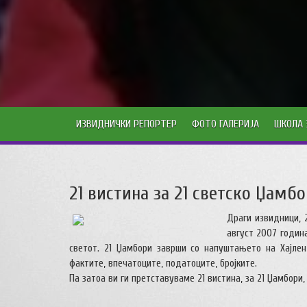
ИЗВИДНИЧКИ РЕПОРТЕР
ФОТО ГАЛЕРИЈА
ШКОЛА 
21 вистина за 21 светско Џамб
Драги извидници, 
август 2007 годин
светот. 21 Џамбори заврши со напуштањето на Хајлен
фактите, впечатоците, податоците, бројките.
Па затоа ви ги претставуваме 21 вистина, за 21 Џамбори,