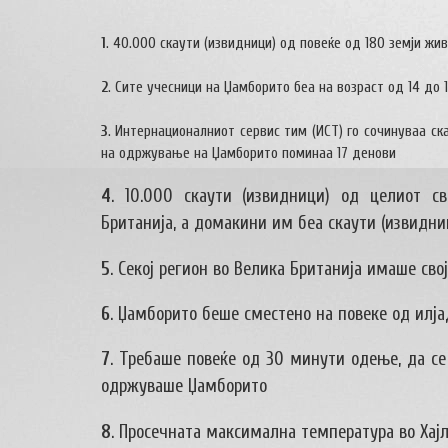
1
. 40.000 скаути (извидници) од повеќе од 180 земји жи
2
. Сите учесници на Џамборито беа на возраст од 14 до 
3
. Интернационалниот сервис тим (ИСТ) го сочинуваа ск
на одржување на Џамборито поминаа 17 денови
4
. 10.000 скаути (извидници) од целиот с
Британија, а домакини им беа скаути (извидниц
5
. Секој регион во Велика Британија имаше св
6
. Џамборито беше сместено на повеке од илја
7
. Требаше повеќе од 30 минути одење, да се 
одржуваше Џамборито
8
. Просечната максимална температура во Хајл