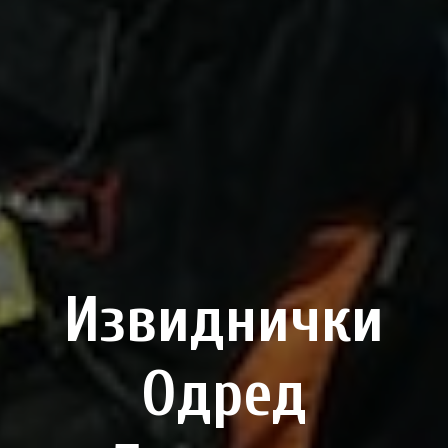
Извиднички
Одред