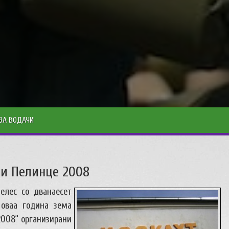
ЗА ВОДАЧИ
ци Пелинце 2008
елес со дванаесет
 оваа година зема
2008“ организирани