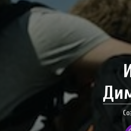
Дим
Со