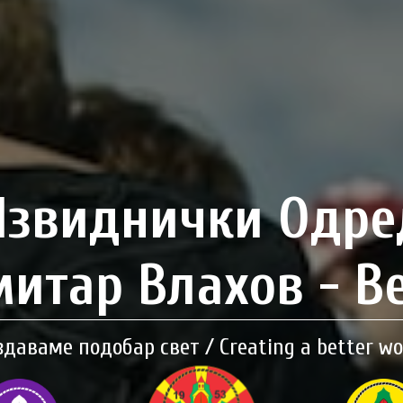
Извиднички Одре
итар Влахов - В
здаваме подобар свет / Creating a better wo