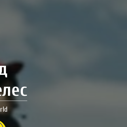
д
елес
rld