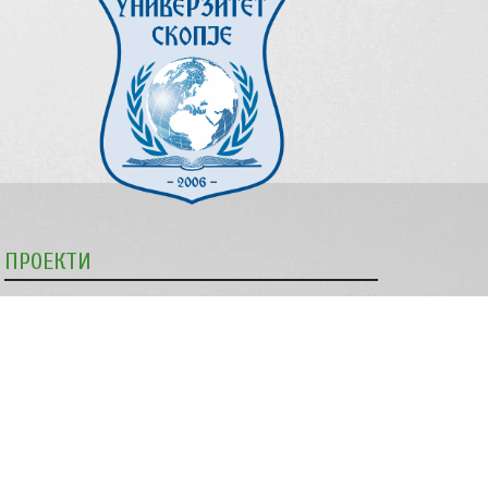
ПРОЕКТИ
Изработката на упатствата беше поддржана во рамки
на програмата „Комисијата за антидискриминација ја
извршува својата превентивна и заштитна улога“,
имплементирана од МЦМС, а финансирана од
Европската Унија.