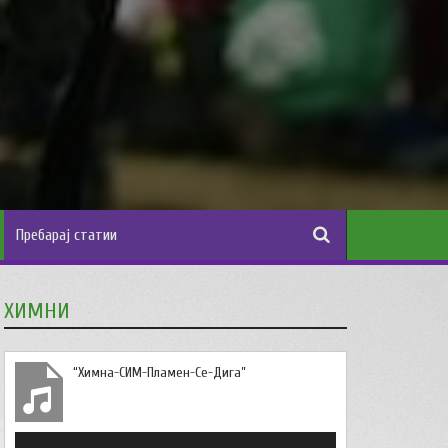
ХИМНИ
“Химна-СИМ-Пламен-Се-Дига”
Аудио