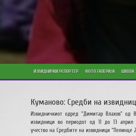
ИЗВИДНИЧКИ РЕПОРТЕР
ФОТО ГАЛЕРИЈА
ШКОЛА 
Куманово: Средби на извидни
Извидничкиот одред “Димитар Влахов“ од В
извидници во периодот од 11 до 13 април
учество на
Средбите на извидници “Пелинце 