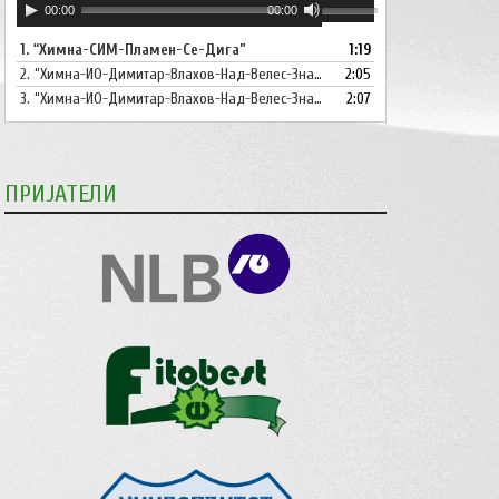
Користете
00:00
00:00
плејер
ги
1.
“Химна-СИМ-Пламен-Се-Дига”
1:19
копшињата
2.
“Химна-ИО-Димитар-Влахов-Над-Велес-Знаме-Се-Вее”
Горна
2:05
стрела/
3.
“Химна-ИО-Димитар-Влахов-Над-Велес-Знаме-Се-Вее-Инструментал”
2:07
Долна
стрелка,
за
ПРИЈАТЕЛИ
зголемување
или
намалување
на
звукот.