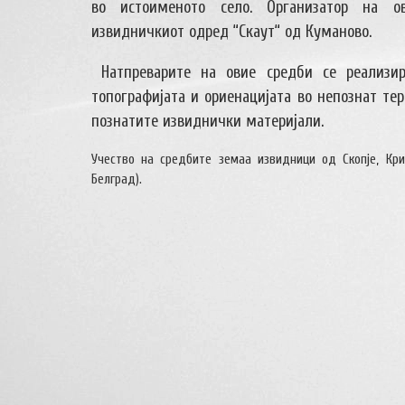
во истоименото село. Организатор на о
извидничкиот одред “Скаут“ од Куманово.
Натпреварите на овие средби се реализи
топографијата и ориенацијата во непознат тер
познатите извиднички материјали.
Учество на средбите земаа извидници од Скопје, Кри
Белград).