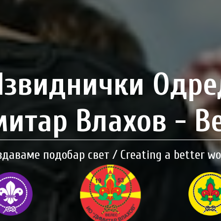
Извиднички Одре
итар Влахов - В
здаваме подобар свет / Creating a better wo