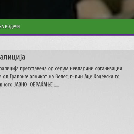
ЗА ВОДАЧИ
оалиција
оалиција претставена од седум невладини организации
 од Градоначалникот на Велес, г-дин Аце Коцевски го
едното ЈАВНО ОБРАЌАЊЕ …..