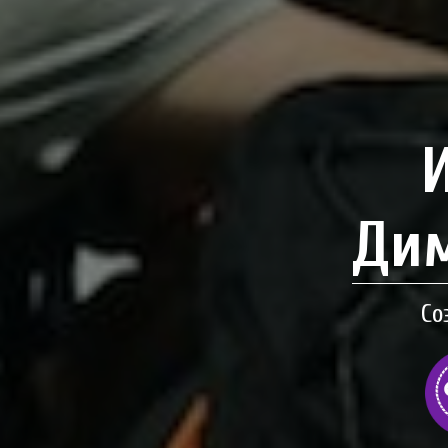
Дим
Со