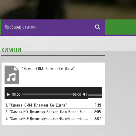
ХИМНИ
“Химна-СИМ-Пламен-Се-Дига”
Аудио
Користете
00:00
00:00
плејер
ги
1.
“Химна-СИМ-Пламен-Се-Дига”
1:19
копшињата
2.
“Химна-ИО-Димитар-Влахов-Над-Велес-Знаме-Се-Вее”
Горна
2:05
стрела/
3.
“Химна-ИО-Димитар-Влахов-Над-Велес-Знаме-Се-Вее-Инструментал”
2:07
Долна
стрелка,