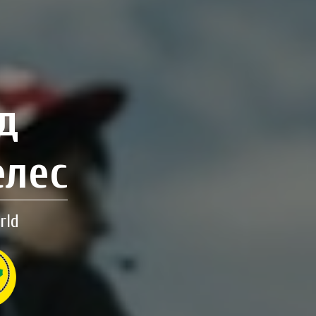
д
елес
rld