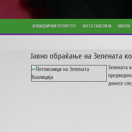
ИЗВИДНИЧКИ РЕПОРТЕР
ФОТО ГАЛЕРИЈА
ШКОЛА 
Јавно обраќање на Зелената к
Зелената к
предводена
донесе сл