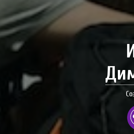
Дим
Со