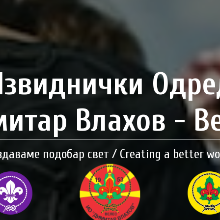
Извиднички Одре
итар Влахов - В
здаваме подобар свет / Creating a better wo