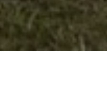
Хајк – Да создаваме иднина