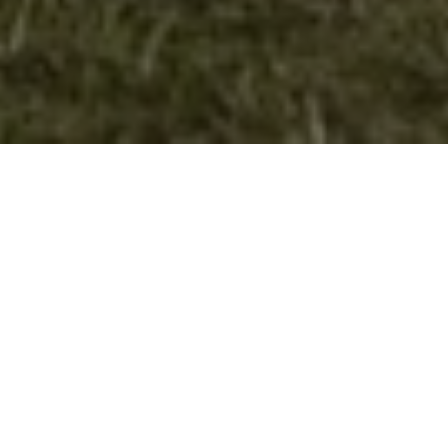
ФИТОФАРМ ги поддржа учесниците
на Вардарската регата “Гемиџии
2017“