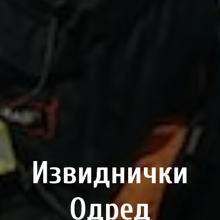
Извиднички
Одред