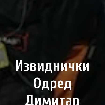
Извиднички
Одред
Димитар